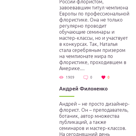
России флористом,
завоевавшим титул чемпиона
Европы по профессиональной
флористике. Она не только
регулярно проводит
обучающие семинары и
мастер-классы, но и участвует
в конкурсах. Так, Наталья
стала серебряным призером
на чемпионате мира по
флористике, проходившем в
Америке....
1909
0
0
Aндрeй Филoнeнкo
Андрей – не просто дизайнер-
флорист. Он – преподаватель,
ботаник, автор множества
публикаций, а также
семинаров и мастер-классов.
На сегодняшний день