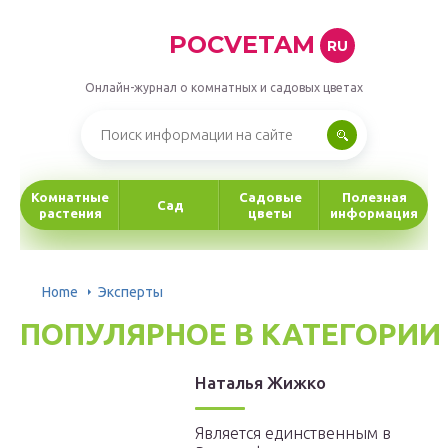
POCVETAM
RU
Онлайн-журнал о комнатных и садовых цветах
Комнатные
Садовые
Полезная
Сад
растения
цветы
информация
Home
Эксперты
ПОПУЛЯРНОЕ В КАТЕГОРИИ
Нaтaлья Жижкo
Является единственным в