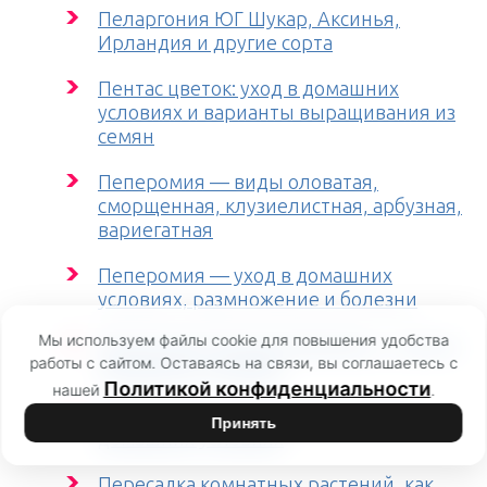
Пеларгония ЮГ Шукар, Аксинья,
Ирландия и другие сорта
Пентас цветок: уход в домашних
условиях и варианты выращивания из
семян
Пеперомия — виды оловатая,
сморщенная, клузиелистная, арбузная,
вариегатная
Пеперомия — уход в домашних
условиях, размножение и болезни
Мы используем файлы cookie для повышения удобства
Пеперомия Лилиан Каперата — уход в
работы с сайтом. Оставаясь на связи, вы соглашаетесь с
домашних условиях
Политикой конфиденциальности
нашей
.
Пеперомия туполистная — уход в
Принять
домашних условиях
Пересадка комнатных растений, как