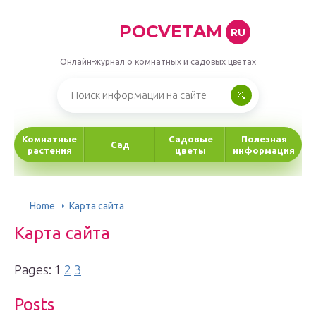
POCVETAM
RU
Онлайн-журнал о комнатных и садовых цветах
Комнатные
Садовые
Полезная
Сад
растения
цветы
информация
Home
Карта сайта
Карта сайта
Pages: 1
2
3
Posts