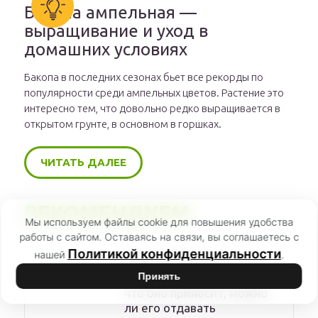
Бакопа ампельная —
выращивание и уход в
домашних условиях
Бакопа в последних сезонах бьет все рекорды по
популярности среди ампельных цветов. Растение это
интересно тем, что довольно редко выращивается в
открытом грунте, в основном в горшках.
ЧИТАТЬ ДАЛЕЕ
РЕКОМЕНДУЕМ
Мы используем файлы cookie для повышения удобства
работы с сайтом. Оставаясь на связи, вы соглашаетесь с
Политикой конфиденциальности
нашей
.
Денежное дерево —
Принять
можно ли держать дома,
что оно приносит, можно
ли его отдавать