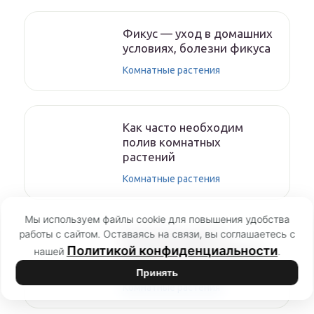
Фикус — уход в домашних
условиях, болезни фикуса
Комнатные растения
Как часто необходим
полив комнатных
растений
Комнатные растения
Мы используем файлы cookie для повышения удобства
работы с сайтом. Оставаясь на связи, вы соглашаетесь с
Комнатные цветы,
Политикой конфиденциальности
которые любят солнце и
нашей
.
жару
Принять
Комнатные растения