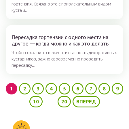
гортензия. Связано это с привлекательным видом
куста и...
Пересадка гортензии с одного места на
другое — когда можно и как это делать
Чтобы сохранить свежесть и пышность декоративных
кустарников, важно своевременно проводить
пересадку....
1
2
3
4
5
6
7
8
9
10
...
20
ВПЕРЕД