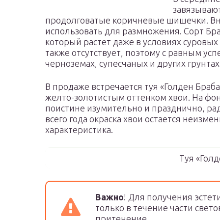
завязывают
продолговатые коричневые шишечки. Вн
использовать для размножения. Сорт Бра
который растет даже в условиях суровых
также отсутствует, поэтому с равным ус
черноземах, супесчаных и других грунтах
В продаже встречается туя «Голден Браб
желто-золотистым оттенком хвои. На фо
поистине изумительно и празднично, рад
всего года окраска хвои остается неизме
характеристика.
Туя «Голд
Важно
! Для получения эсте
только в течение части свет
притенение.