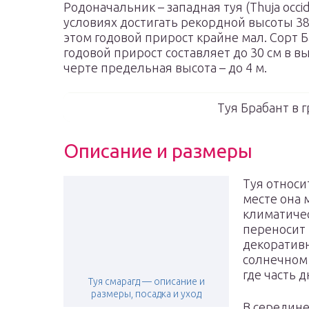
Родоначальник – западная туя (Thuja occi
условиях достигать рекордной высоты 38
этом годовой прирост крайне мал. Сорт 
годовой прирост составляет до 30 см в вы
черте предельная высота – до 4 м.
Туя Брабант в 
Описание и размеры
Туя относи
месте она м
климатичес
переносит 
декоративн
солнечном 
где часть д
Туя смарагд — описание и
размеры, посадка и уход
В середине