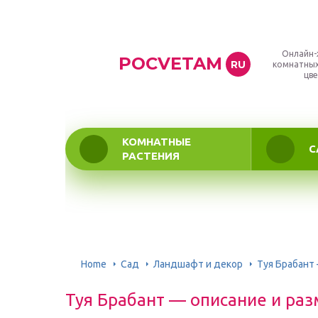
Онлайн-
POCVETAM
RU
комнатных
цве
КОМНАТНЫЕ
С
РАСТЕНИЯ
Home
Сад
Ландшафт и декор
Туя Брабант 
Туя Брабант — описание и раз