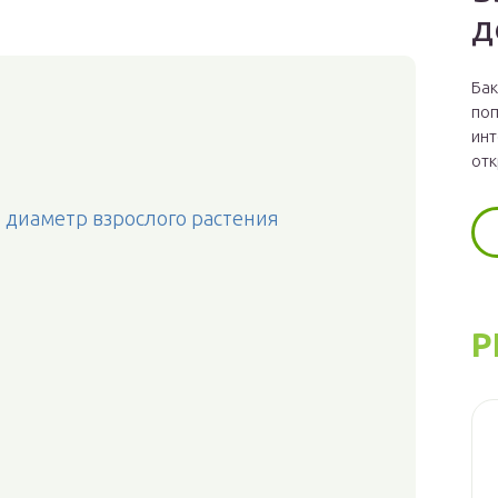
д
Бак
поп
инт
отк
и диаметр взрослого растения
Р