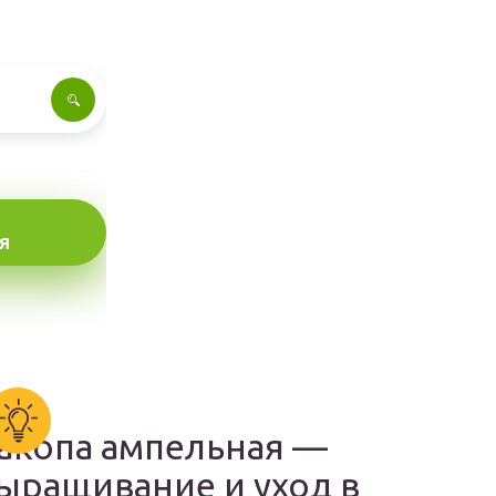
Я
акопа ампельная —
ыращивание и уход в