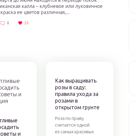
 марта до июня находится в периоде покоя.
канская калла – клубневое или луковичное
краска ее цветов различная,...
0
25
Как выращивать
розы в саду:
правила ухода за
розами в
открытом грунте
Роза по праву
тливые
считается одной
осадить
из самых красивых
советы и