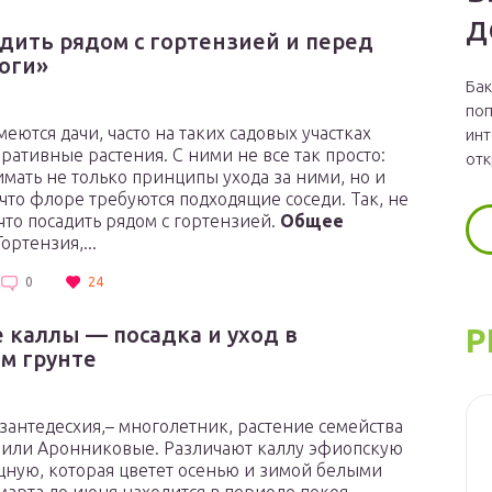
д
адить рядом с гортензией и перед
ноги»
Бак
поп
меются дачи, часто на таких садовых участках
инт
оративные растения. С ними не все так просто:
отк
мать не только принципы ухода за ними, но и
 что флоре требуются подходящие соседи. Так, не
 что посадить рядом с гортензией.
Общее
ортензия,...
0
24
 каллы — посадка и уход в
Р
м грунте
 зантедесхия,– многолетник, растение семейства
 или Аронниковые. Различают каллу эфиопскую
ную, которая цветет осенью и зимой белыми