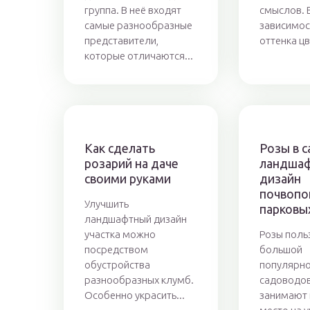
группа. В неё входят
смыслов. 
самые разнообразные
зависимос
представители,
оттенка цв
которые отличаются...
Как сделать
Розы в с
розарий на даче
ландша
своими руками
дизайн
почвопо
Улучшить
парковы
ландшафтный дизайн
участка можно
Розы поль
посредством
большой
обустройства
популярно
разнообразных клумб.
садоводов
Особенно украсить...
занимают 