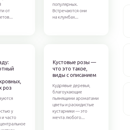
В
популярных.
ти от
Встречаются они
етов...
на клумбах...
аду:
Кустовые розы —
фтный
что это такое,
виды с описанием
кровных,
Кудрявые деревья,
х роз
благоухающие
зуются
пьянящими ароматами
цветы и раскидистые
стью у
кустарники — это
 и часто
мечта любого...
центральное