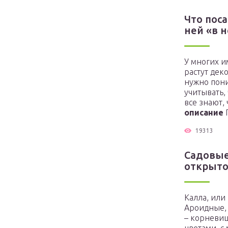
Что пос
ней «в 
У многих и
растут дек
нужно пони
учитывать,
все знают,
описание
Г
19313
Садовые
открыто
Калла, или
Ароидные,
– корневищ