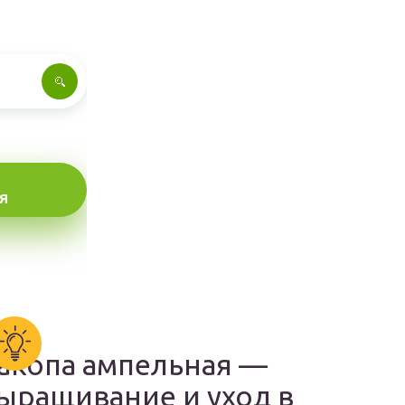
Я
акопа ампельная —
ыращивание и уход в