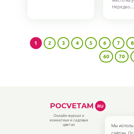
место на у
Нередко...
1
2
3
4
5
6
7
8
60
70
POCVETAM
RU
Онлайн-журнал о
комнатных и садовых
цветах
Мы исполь
сайтом. Ос