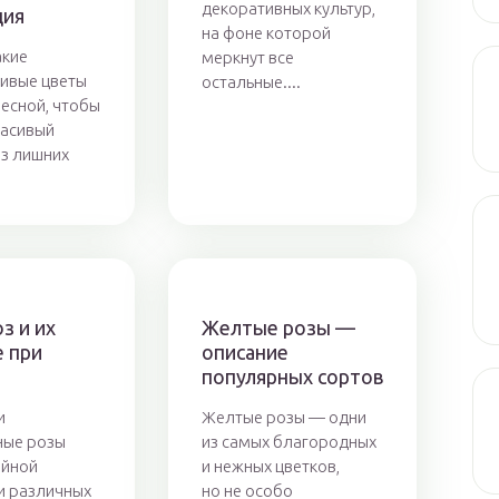
декоративных культур,
ция
на фоне которой
акие
меркнут все
ивые цветы
остальные....
весной, чтобы
расивый
ез лишних
з и их
Желтые розы —
е при
описание
популярных сортов
и
Желтые розы — одни
ные розы
из самых благородных
айной
и нежных цветков,
и различных
но не особо