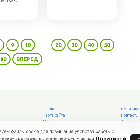
частках.
9
10
...
20
30
40
50
80
ВПЕРЕД
Главная
Политика
Карта сайта
Контакты
О нас
Эксперты
Авторы
Список л
зуем файлы cookie для повышения удобства работы с
Политикой
таваясь на связи, вы соглашаетесь с нашей