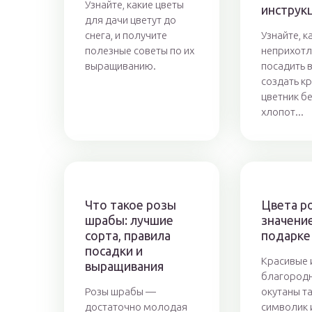
Узнайте, какие цветы
инструк
для дачи цветут до
снега, и получите
Узнайте, к
полезные советы по их
неприхотл
выращиванию.
посадить 
создать к
цветник б
хлопот...
Что такое розы
Цвета ро
шрабы: лучшие
значени
сорта, правила
подарке
посадки и
Красивые 
выращивания
благород
Розы шрабы —
окутаны т
достаточно молодая
символик 