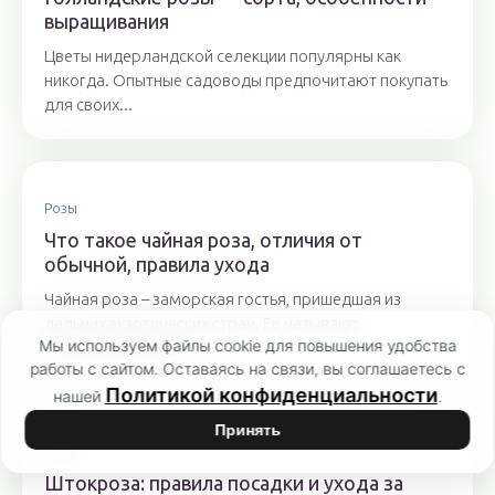
выращивания
Цветы нидерландской селекции популярны как
никогда. Опытные садоводы предпочитают покупать
для своих...
Розы
Что такое чайная роза, отличия от
обычной, правила ухода
Чайная роза – заморская гостья, пришедшая из
дальних экзотических стран. Ее называют
Мы используем файлы cookie для повышения удобства
«королевой цветов»,...
работы с сайтом. Оставаясь на связи, вы соглашаетесь с
Политикой конфиденциальности
нашей
.
Принять
Розы
Штокроза: правила посадки и ухода за