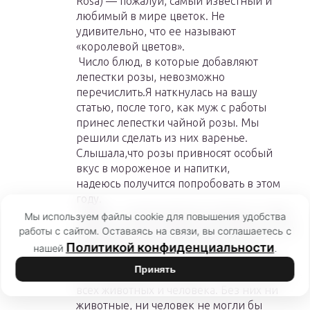
Rosa) — пожалуй, самый известный и
любимый в мире цветок. Не
удивительно, что ее называют
«королевой цветов».
Число блюд, в которые добавляют
лепестки розы, невозможно
перечислить.Я наткнулась на вашу
статью, после того, как муж с работы
принес лепестки чайной розы. Мы
решили сделать из них варенье.
Слышала,что розы привносят особый
вкус в мороженое и напитки,
надеюсь получится попробовать в этом
году.
Цветы — великолепное средство, чтобы
Мы используем файлы cookie для повышения удобства
выразить кому-нибудь свою любовь. Они
работы с сайтом. Оставаясь на связи, вы соглашаетесь с
появились задолго до появления на
Политикой конфиденциальности
нашей
.
земле человека. Ботаники утверждают,
Принять
что «цветущие растения — основа жизни
всех животных и человека. Без них ни
животные, ни человек не могли бы