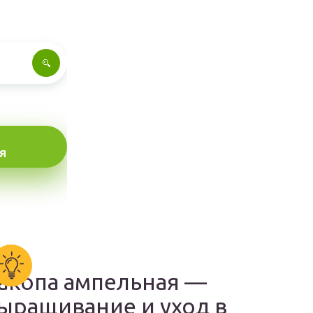
Я
акопа ампельная —
ыращивание и уход в