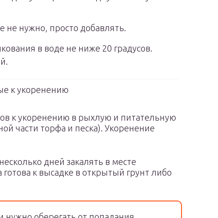
е не нужно, просто добавлять.
ования в воде не ниже 20 градусов.
й.
ые к укоренению
тов к укоренению в рыхлую и питательную
ной части торфа и песка). Укоренение
 несколько дней закалять в месте
а готова к высадке в открытый грунт либо
и нужно оберегать от попадания