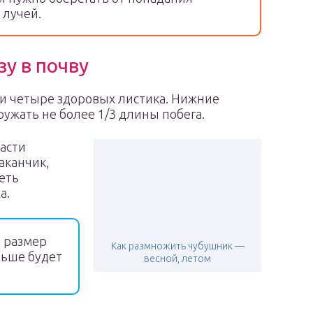
 лучей.
зу в почву
и четыре здоровых листика. Нижние
ружать не более 1/3 длины побега.
части
аканчик,
еть
а.
 размер
Как размножить чубушник —
льше будет
весной, летом