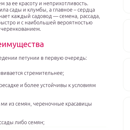
м за ее красоту и неприхотливость.
ла сады и клумбы, а главное – сердца
нает каждый садовод — семена, рассада,
 быстро и с наибольшей вероятностью
 черенкованием.
реимущества
едении петунии в первую очередь:
звивается стремительнее;
есадке и более устойчивы к условиям
ыми из семян, череночные красавицы
ссады либо семян;