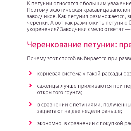
К петунии относятся с большим уважение
Поэтому экзотическая красавица заполони
заводчиков. Как петуния размножается, з
черенки. А вот как размножить петунию
укоренения? Заводчики смело ответят —
Черенкование петунии: п
Почему этот способ выбирается при разв
корневая система у такой рассады ра
саженцы лучше приживаются при пер
открытого грунта;
в сравнении с петуниями, полученн
зацветают на две недели раньше;
экономно, в сравнении с покупкой ра