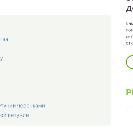
д
Бак
поп
инт
тва
отк
ву
Р
етунии черенками
ой петунии