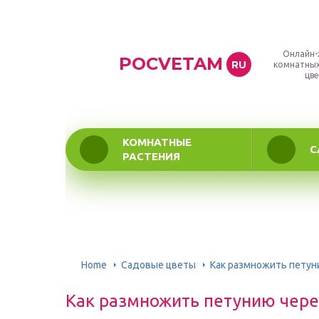
Онлайн-
POCVETAM
RU
комнатных
цве
КОМНАТНЫЕ
С
РАСТЕНИЯ
Home
Садовые цветы
Как размножить петун
Как размножить петунию чер