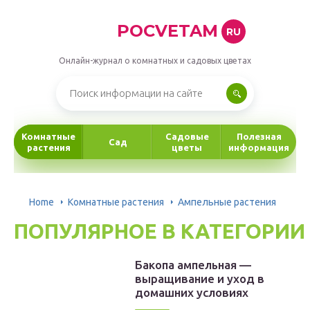
POCVETAM
RU
Онлайн-журнал о комнатных и садовых цветах
Комнатные
Садовые
Полезная
Сад
растения
цветы
информация
Home
Комнатные растения
Ампельные растения
ПОПУЛЯРНОЕ В КАТЕГОРИИ
Бакопа ампельная —
выращивание и уход в
домашних условиях