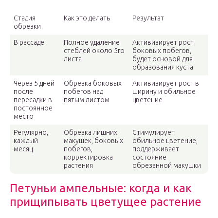
Стадия
Как это делать
Результат
обрезки
В рассаде
Полное удаление
Активизирует рост
стеблей около 5го
боковых побегов,
листа
будет основой для
образования куста
Через 5 дней
Обрезка боковых
Активизирует рост в
после
побегов над
ширину и обильное
пересадки в
пятым листом
цветение
постоянное
место
Регулярно,
Обрезка лишних
Стимулирует
каждый
макушек, боковых
обильное цветение,
месяц
побегов,
поддерживает
корректировка
состояние
растения
обрезанной макушки
Петуньи ампельные: когда и как
прищипывать цветущее растение