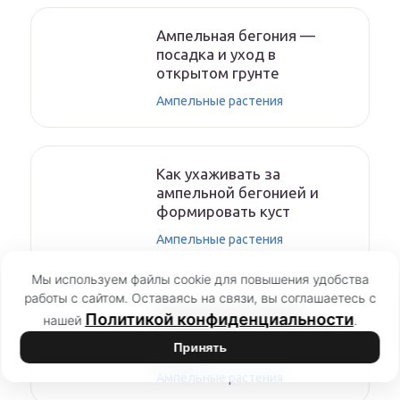
Ампельная бегония —
посадка и уход в
открытом грунте
Ампельные растения
Как ухаживать за
ампельной бегонией и
формировать куст
Ампельные растения
Мы используем файлы cookie для повышения удобства
работы с сайтом. Оставаясь на связи, вы соглашаетесь с
Ампельная петуния —
Политикой конфиденциальности
нашей
.
выращивание в подвесных
Принять
кашпо
Ампельные растения