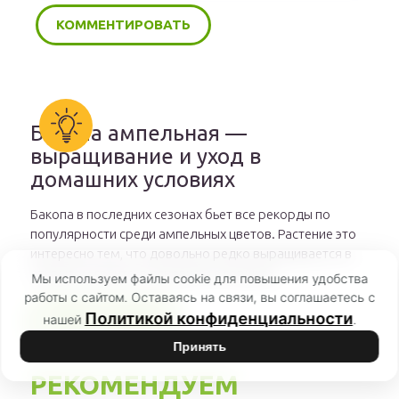
Бакопа ампельная —
выращивание и уход в
домашних условиях
Бакопа в последних сезонах бьет все рекорды по
популярности среди ампельных цветов. Растение это
интересно тем, что довольно редко выращивается в
открытом грунте, в основном в горшках.
Мы используем файлы cookie для повышения удобства
работы с сайтом. Оставаясь на связи, вы соглашаетесь с
Политикой конфиденциальности
нашей
.
ЧИТАТЬ ДАЛЕЕ
Принять
РЕКОМЕНДУЕМ