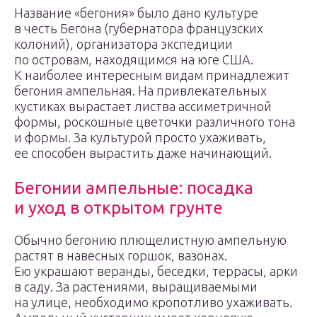
Название «бегония» было дано культуре
в честь Бегона (губернатора французских
колоний), организатора экспедиции
по островам, находящимся на юге США.
К наиболее интересным видам принадлежит
бегония ампельная. На привлекательных
кустиках вырастает листва ассиметричной
формы, роскошные цветочки различного тона
и формы. За культурой просто ухаживать,
ее способен вырастить даже начинающий.
Бегонии ампельные: посадка
и уход в открытом грунте
Обычно бегонию плющелистную ампельную
растят в навесных горшок, вазонах.
Ею украшают веранды, беседки, террасы, арки
в саду. За растениями, выращиваемыми
на улице, необходимо кропотливо ухаживать.