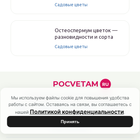
Садовые цветы
Остеоспермум цветок —
разновидности и сорта
Садовые цветы
POCVETAM
RU
Мы используем файлы cookie для повышения удобства
Онлайн-журнал о комнатных и садовых цветах
работы с сайтом. Оставаясь на связи, вы соглашаетесь с
Главная
Политика конфиденциальности
Карта сайта
Политикой конфиденциальности
нашей
.
Контакты
О нас
Эксперты
Авторы
Принять
Список литературы