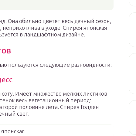
д. Она обильно цветет весь дачный сезон,
 неприхотлива в уходе. Спирея японская
льзуется в ландшафтном дизайне.
тов
ью пользуются следующие разновидности:
цесс
ысоту. Имеет множество мелких листиков
ттенок весь вегетационный период:
 второй половине лета. Спирея Голден
ечный свет.
 японская