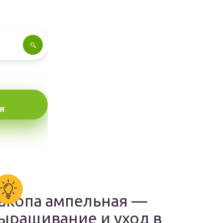
Я
акопа ампельная —
ыращивание и уход в