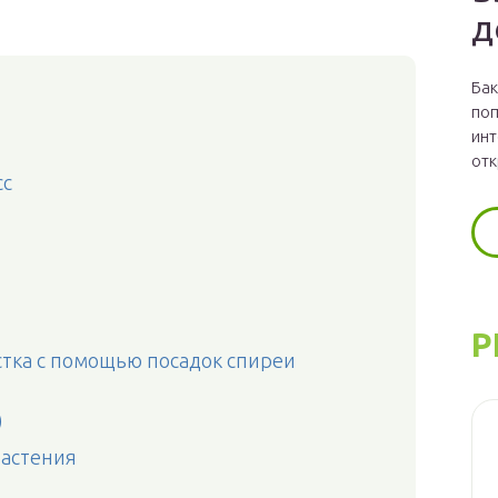
д
Бак
поп
инт
отк
сс
Р
тка с помощью посадок спиреи
)
астения