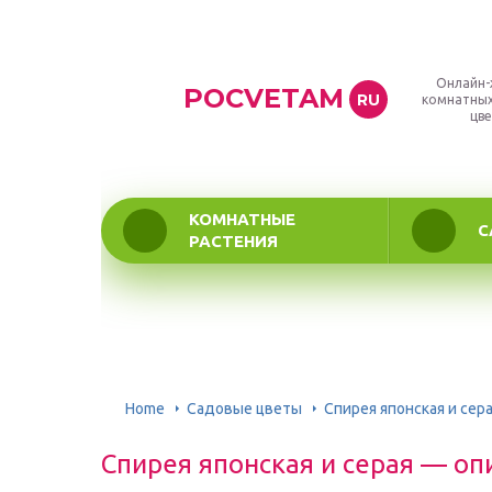
Онлайн-
POCVETAM
RU
комнатных
цве
КОМНАТНЫЕ
С
РАСТЕНИЯ
Home
Садовые цветы
Спирея японская и сер
Спирея японская и серая — оп