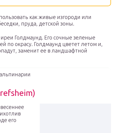
пользовать как живые изгороди или
еседки, пруда, детской зоны.
пиреи Голдмаунд. Его сочные зеленые
й по окрасу. Голдмаунд цветет летом и,
опадут, заменит ее в ландшафтной
 альпинарии
refsheim)
 весеннее
рихотлив
де его