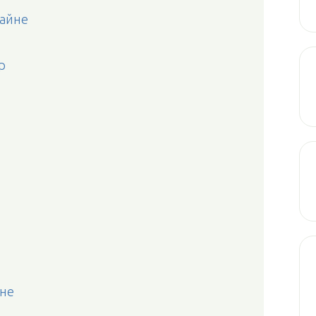
айне
р
не