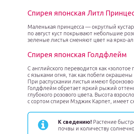
Спирея японская Литл Принце
Маленькая принцесса — округлый кустарн
по август куст покрывают небольшие роз
зеленые листья сменяют цвет на ярко-ал
Спирея японская Голдфлейм
С английского переводится как «золотое 
с языками огня, так как побеги окрашены
При распускании листья имеют бронзово
Голдфлейм обретает яркий рыжий оттено
глубокого розового цвета. Высота взросло
с сортом спиреи Мэджик Карпет, имеет с
К сведению!
Растение быстр
почвы и количеству солнечно