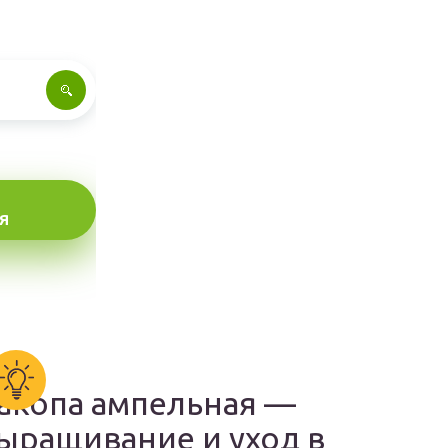
Я
акопа ампельная —
ыращивание и уход в