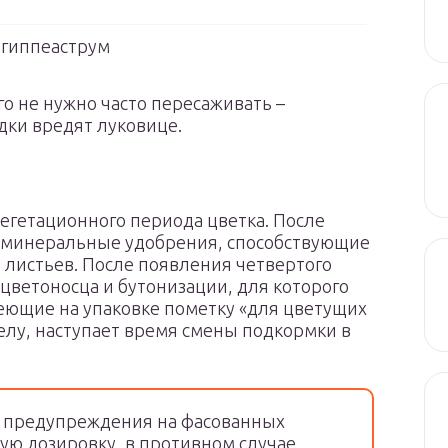
гиппеаструм
о не нужно часто пересаживать –
адки вредят луковице.
егетационного периода цветка. После
т минеральные удобрения, способствующие
листьев. После появления четвертого
цветоносца и бутонизации, для которого
еющие на упаковке пометку «для цветущих
релу, наступает время смены подкормки в
 предупреждения на фасованных
ую дозировку, в противном случае