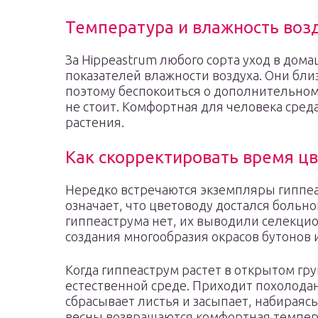
Температура и влажность воз
За Hippeastrum любого сорта уход в дом
показателей влажности воздуха. Они бли
поэтому беспокоиться о дополнительно
не стоит. Комфортная для человека сред
растения.
Как скорректировать время ц
Нередко встречаются экземпляры гиппеас
означает, что цветоводу достался больно
гиппеаструма нет, их выводили селекцио
создания многообразия окрасов бутонов 
Когда гиппеаструм растет в открытом гру
естественной среде. Приходит похолодан
сбрасывает листья и засыпает, набираяс
весны возвращаются комфортная темпера