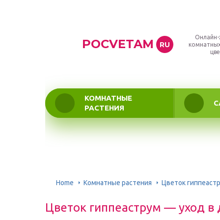
Онлайн-
POCVETAM
RU
комнатных
цве
КОМНАТНЫЕ
С
РАСТЕНИЯ
Home
Комнатные растения
Цветок гиппеастр
Цветок гиппеаструм — уход в 