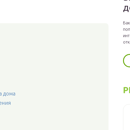
д
Бак
поп
инт
отк
Р
а дома
ения