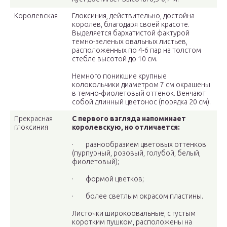
Королевская
Глоксиния, действительно, достойна
королев, благодаря своей красоте.
Выделяется бархатистой фактурой
темно-зеленых овальных листьев,
расположенных по 4-6 пар на толстом
стебле высотой до 10 см.
Немного поникшие крупные
колокольчики диаметром 7 см окрашены
в темно-фиолетовый оттенок. Венчают
собой длинный цветонос (порядка 20 см).
Прекрасная
С первого взгляда напоминает
глоксиния
королевскую, но отличается:
· разнообразием цветовых оттенков
(пурпурный, розовый, голубой, белый,
фиолетовый);
· формой цветков;
· более светлым окрасом пластины.
Листочки широкоовальные, с густым
коротким пушком, расположены на