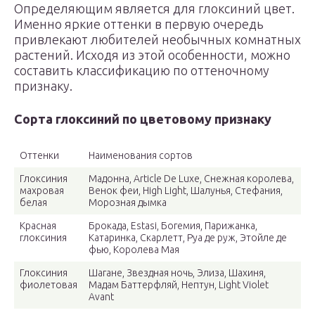
Определяющим является для глоксиний цвет.
Именно яркие оттенки в первую очередь
привлекают любителей необычных комнатных
растений. Исходя из этой особенности, можно
составить классификацию по оттеночному
признаку.
Сорта глоксиний по цветовому признаку
Оттенки
Наименования сортов
Глоксиния
Мадонна, Article De Luxe, Снежная королева,
махровая
Венок феи, High Light, Шалунья, Стефания,
белая
Морозная дымка
Красная
Брокада, Estasi, Богемия, Парижанка,
глоксиния
Катаринка, Скарлетт, Руа де руж, Этойле де
фью, Королева Мая
Глоксиния
Шагане, Звездная ночь, Элиза, Шахиня,
фиолетовая
Мадам Баттерфляй, Нептун, Light Violet
Avant