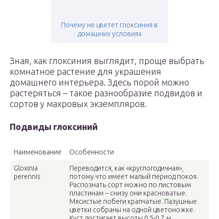
Почему не цветет глоксиния в
домашних условиях
Зная, как глоксиния выглядит, проще выбрать
комнатное растение для украшения
домашнего интерьера. Здесь порой можно
растеряться – такое разнообразие подвидов и
сортов у махровых экземпляров.
Подвиды глоксиний
Наименование
Особенности
Gloxinia
Переводится, как «круглогодичная»,
perennis
потому что имеет малый период покоя.
Распознать сорт можно по листовым
пластинам – снизу они красноватые.
Мясистые побеги крапчатые. Пазушные
цветки собраны на одной цветоножке.
Куст достигает высоты 0,5-0,7 м.