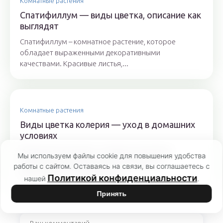
Комнатные растения
Спатифиллум — виды цветка, описание как
выглядят
Спатифиллум – комнатное растение, которое
обладает выраженными декоративными
качествами. Красивые листья,...
Комнатные растения
Виды цветка колерия — уход в домашних
условиях
Интересное растение – колерия, поселилась
Мы используем файлы cookie для повышения удобства
практически в каждом доме. Полюбилась
работы с сайтом. Оставаясь на связи, вы соглашаетесь с
цветоводам за неординарный...
Политикой конфиденциальности
нашей
.
Принять