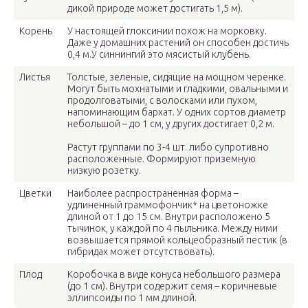
дикой природе может достигать 1,5 м).
Корень
У настоящей глоксинии похож на морковку.
Даже у домашних растений он способен достичь
0,4 м.У синнингий это мясистый клубень.
Листья
Толстые, зеленые, сидящие на мощном черенке.
Могут быть мохнатыми и гладкими, овальными и
продолговатыми, с волосками или пухом,
напоминающим бархат. У одних сортов диаметр
небольшой – до 1 см, у других достигает 0,2 м.
Растут группами по 3-4 шт. либо супротивно
расположенные. Формируют приземную
низкую розетку.
Цветки
Наиболее распространенная форма –
удлиненный граммофончик* на цветоножке
длиной от 1 до 15 см. Внутри расположено 5
тычинок, у каждой по 4 пыльника. Между ними
возвышается прямой кольцеобразный пестик (в
гибридах может отсутствовать).
Плод
Коробочка в виде конуса небольшого размера
(до 1 см). Внутри содержит семя – коричневые
эллипсоиды по 1 мм длиной.