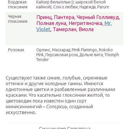
Бордовая
Кайзер Вильгельм (с широкой белой
глоксиния
каймой), Сон о любви, Надежда, Parure
Черная
Принц, Пантера, Черный Голливуд,
глоксиния
Полная луна, Негритяночка,
Mr.
Violet
, Тамерлан, Виола
Розовая
Орланс, Маскарад, Pinik Flamingo, Rokoko
Pink, Персиковая роза, Дольче вита, Triumph
Tender
Существуют также синие, голубые, сиреневые
оттенки и другие холодные гаммы. Имеются
однотонные цветки и разбавленные различными
красками. Что касательно глоксинии желтой, то
цветоводам пока известен один сорт
минисиннингий – Conspicua, созданный
искусственно.
Синнингия Conspicua