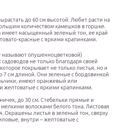
вырастать до 60 см высотой. Любит расти на
большим количеством камешков в горшке.
на имеет насыщенный зеленый тон, ее край
товато-красные с яркими крапинками.
е называют опушенноцветковой)
 садоводов не только благодаря своей
которое покрывает не только листья, но и
го 7 см длиной. Они зеленые с бордовинкой
льчики, имеют оранжевый или
и желтоватые с яркими крапинками.
ичек, до 30 см. Стебельки прямые и
мелкими волосками белого тона. Листовая
я. Окрашены листья в зеленый тон, сверху
лиловые, внутри – желтоватые с