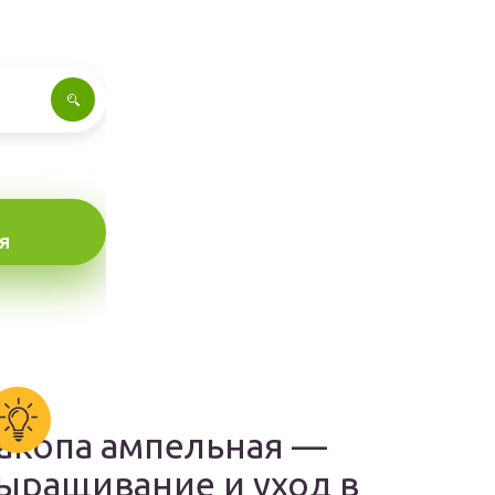
Я
акопа ампельная —
ыращивание и уход в