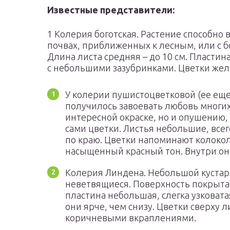
Известные представители:
1 Колерия боготская. Растение способно 
почвах, приближенных к лесным, или с 
Длина листа средняя – до 10 см. Пласти
с небольшими зазубринками. Цветки жел
У колерии пушистоцветковой (ее ещ
получилось завоевать любовь многих
интересной окраске, но и опушению, 
сами цветки. Листья небольшие, все
по краю. Цветки напоминают колоко
насыщенный красный тон. Внутри он
Колерия Линдена. Небольшой кустарн
неветвящиеся. Поверхность покрыта 
пластина небольшая, слегка узковата
они ярче, чем снизу. Цветки сверху 
коричневыми вкраплениями.