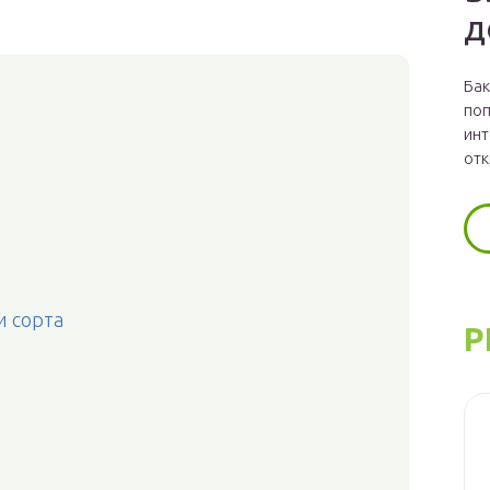
д
Бак
поп
инт
отк
и сорта
Р