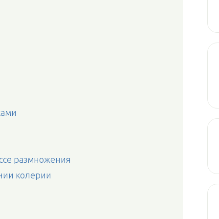
ками
ессе размножения
нии колерии