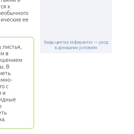
ся к
 необычного
пические ее
Виды цветка зефирантес — уход
 листья,
в домашних условиях
см в
пушением
ы. В
меть
емно-
го с
 и
ридные
о
еть
а.