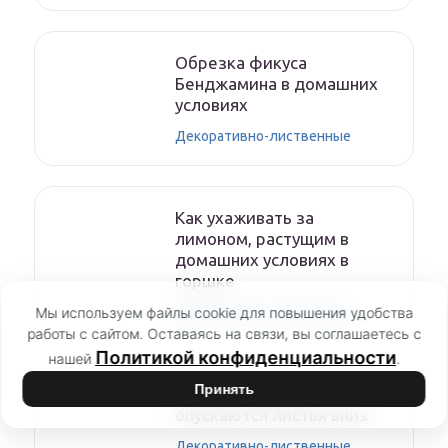
Обрезка фикуса
Бенджамина в домашних
условиях
Декоративно-лиственные
Как ухаживать за
лимоном, растущим в
домашних условиях в
горшке
Мы используем файлы cookie для повышения удобства
Декоративно-лиственные
работы с сайтом. Оставаясь на связи, вы соглашаетесь с
Политикой конфиденциальности
нашей
.
Принять
Почему у драцены
опускаются листья вниз
Декоративно-лиственные