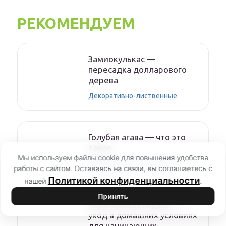
РЕКОМЕНДУЕМ
Замиокулькас —
пересадка долларового
дерева
Декоративно-лиственные
Голубая агава — что это
такое
Мы используем файлы cookie для повышения удобства
Декоративно-лиственные
работы с сайтом. Оставаясь на связи, вы соглашаетесь с
Политикой конфиденциальности
нашей
.
Принять
Королевская герань —
уход в домашних условиях
для начинающих