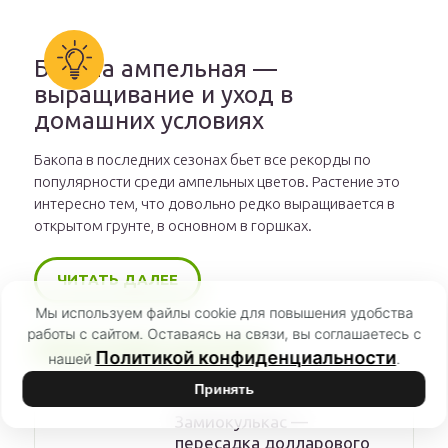
Бакопа ампельная —
выращивание и уход в
домашних условиях
Бакопа в последних сезонах бьет все рекорды по
популярности среди ампельных цветов. Растение это
интересно тем, что довольно редко выращивается в
открытом грунте, в основном в горшках.
ЧИТАТЬ ДАЛЕЕ
Мы используем файлы cookie для повышения удобства
работы с сайтом. Оставаясь на связи, вы соглашаетесь с
РЕКОМЕНДУЕМ
Политикой конфиденциальности
нашей
.
Принять
Замиокулькас —
пересадка долларового