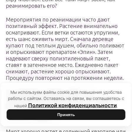
реанимировать его?
Мероприятия по реанимации часто дают
позитивный эффект. Растение внимательно
осматривают. Если ветки остаются упругими,
есть шанс оживить мирт. Сначала деревце
купают под теплым душем, обильно поливают
и опрыскивают препаратом «Эпин». Затем
надевают сверху полиэтиленовый пакет,
ставят в затененное место. Ежедневно пакет
снимают, растение хорошо опрыскивают.
Процедуру повторяют на протяжении недели.
Если деревце начинает гибнуть от
Мы используем файлы cookie для повышения удобства
передозировки удобрениями, то способом его
работы с сайтом. Оставаясь на связи, вы соглашаетесь с
реанимации является пересадка в другой
Политикой конфиденциальности
нашей
.
грунт, но не всегда можно достигнуть
Принять
желаемого эффекта.
Мирт хорошо растет в солнечной квартире или