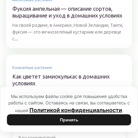
Фуксия ампельная — описание сортов,
выращивание и уход в домашних условиях
На своей родине, в Америке, Новой Зеландии, Таити,
фуксия — это вечнозелёный кустарник или деревце
с...
Комнатные растения
Как цветет замиокулькас в домашних
условиях
Многие цветоводы отдают предпочтение
Мы используем файлы cookie для повышения удобства
неприхотливым экземплярам семейства Ароидные и
работы с сайтом. Оставаясь на связи, вы соглашаетесь с
при правильном уходе...
Политикой конфиденциальности
нашей
.
Принять