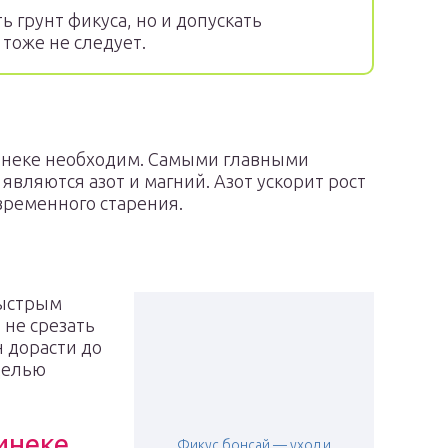
 грунт фикуса, но и допускать
тоже не следует.
инеке необходим. Самыми главными
являются азот и магний. Азот ускорит рост
временного старения.
быстрым
 не срезать
н дорасти до
 целью
инеке
Фикус бонсай — уход и