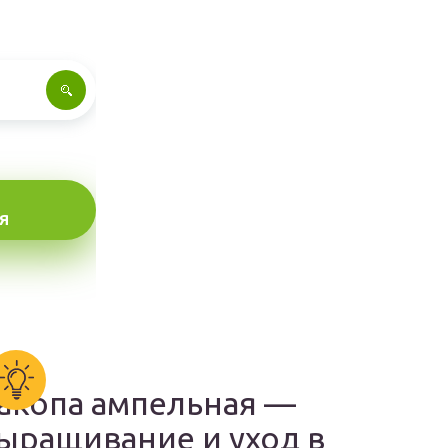
Я
акопа ампельная —
ыращивание и уход в