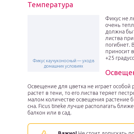
Температура
Фикус не л
очень тепл
должна быт
листва при
погибнет. 
приносит 
+25 градусо
Фикус каучуконосный — уход в
домашних условиях
Освеще
Освещение для цветка не играет особой 
растет в тени, то его листва теряет пест
малом количестве освещения растение бы
сна. Ficus tineke лучше располагать ближе
балкон или в сад.
Важно!
Не стоит допускать п