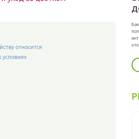
д
Бак
поп
инт
отк
ейству относится
х условиях
Р