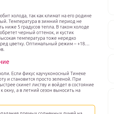
юбит холода, так как климат на его родине
ый. Температура в зимний период не
ь ниже 5 градусов тепла. В таком холоде
обретет черный оттенок, и кустик
Высокая температура тоже нередко
вред цветку. Оптимальный режим – +18…
в.
ние
роли. Если фикус каучуконосный Тинеке
роту и становится просто зеленой. При
стрее скинет листву и войдет в состояние
 к окну, а в летний сезон выносить на
опадания прямых солнечных лучей на