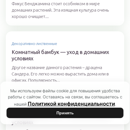
Фикус Бенджамина стоит особняком в мире
домашних растений. Эта изящная культура очень
хорошо очищает...
Декоративно-лиственные
Комнатный бамбук — уход в домашних
условиях
Другое название данного растения – драцена
Сандера. Его легко можно вырастить дома или в
офисах. Популярность...
Мы используем файлы cookie для повышения удобства
работы с сайтом. Оставаясь на связи, вы соглашаетесь с
Политикой конфиденциальности
нашей
.
Декоративно-лиственные
Принять
Ситник развесистый — уход в домашних
условиях