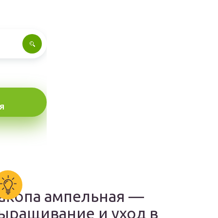
Я
акопа ампельная —
ыращивание и уход в