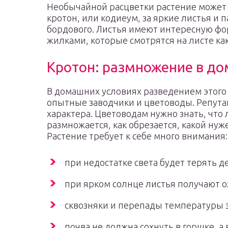
Необычайной расцветки растение может б
кротон, или кодиеум, за яркие листья и 
бордового. Листья имеют интересную фо
жилками, которые смотрятся на листе как
Кротон: размножение в д
В домашних условиях разведением этого
опытные заводчики и цветоводы. Репутаци
характера. Цветоводам нужно знать, что 
размножается, как обрезается, какой нуж
Растение требует к себе много внимания:
при недостатке света будет терять д
при ярком солнце листья получают о
сквозняки и перепады температуры з
почва не должна сохнуть в горшке, а