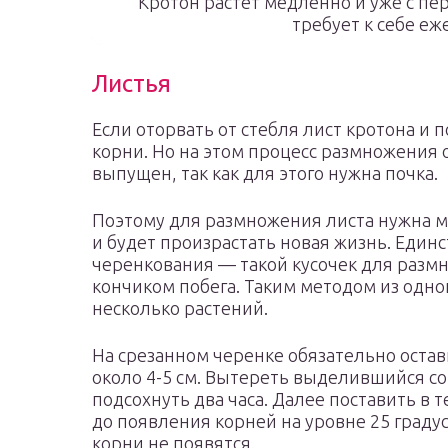
Кротон растет медленно и уже с пе
требует к себе е
Листья
Если оторвать от стебля лист кротона и п
корни. Но на этом процесс размножения 
выпущен, так как для этого нужна почка.
Поэтому для размножения листа нужна ма
и будет произрастать новая жизнь. Един
черенкования — такой кусочек для разм
кончиком побега. Таким методом из одно
несколько растений.
На срезанном черенке обязательно остав
около 4-5 см. Вытереть выделившийся сок
подсохнуть два часа. Далее поставить в 
до появления корней на уровне 25 граду
корни не появятся.