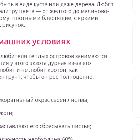
ыть в виде куста или даже дерева. Любят
палитру цвета — от желтого до малиново-
рму, плотные и блестящие, с яркими
 рисунок.
омашних условиях
 любителя теплых островов занимаются
я у этого экзота дурная из-за его
любит и не любит кротон, как
ен грунт, чтобы он рос полноценно.
екоративный окрас своей листвы;
жоги;
аставляют его сбрасывать листья;
 влажность необходима 60%.