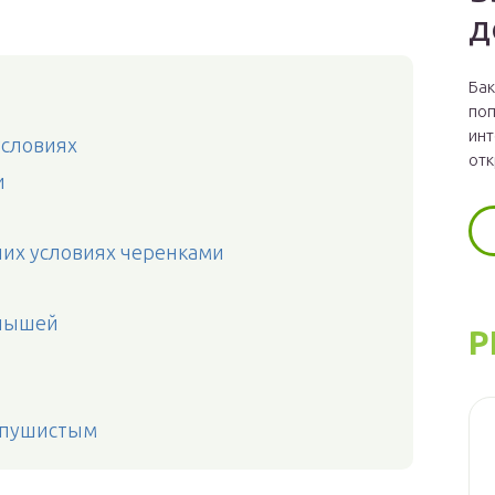
д
Бак
поп
инт
условиях
отк
и
них условиях черенками
алышей
Р
л пушистым