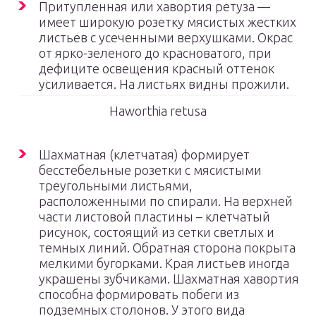
Притупленная или хавортия ретуза —
имеет широкую розетку мясистых жестких
листьев с усеченными верхушками. Окрас
от ярко-зеленого до красноватого, при
дефиците освещения красный оттенок
усиливается. На листьях видны прожили.
Haworthia retusa
Шахматная (клетчатая) формирует
бесстебельные розетки с мясистыми
треугольными листьями,
расположенными по спирали. На верхней
части листовой пластины – клетчатый
рисунок, состоящий из сетки светлых и
темных линий. Обратная сторона покрыта
мелкими бугорками. Края листьев иногда
украшены зубчиками. Шахматная хавортия
способна формировать побеги из
подземных столонов. У этого вида