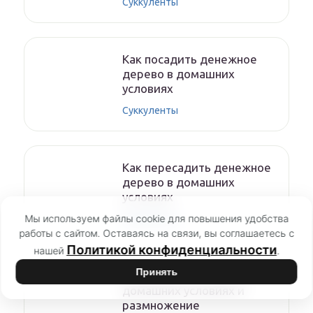
Суккуленты
Как посадить денежное
дерево в домашних
условиях
Суккуленты
Как пересадить денежное
дерево в домашних
условиях
Мы используем файлы cookie для повышения удобства
Суккуленты
работы с сайтом. Оставаясь на связи, вы соглашаетесь с
Политикой конфиденциальности
нашей
.
Принять
Сансевиерия – уход в
домашних условиях и
размножение