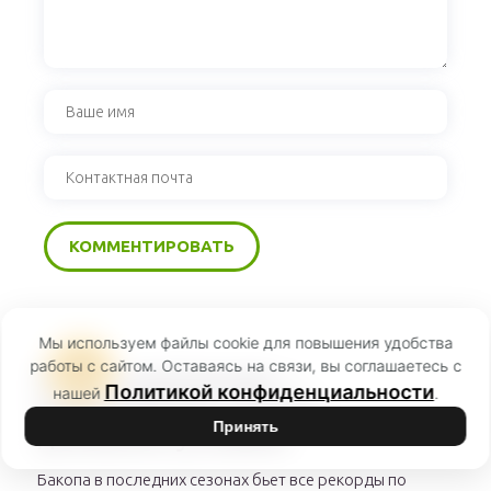
Мы используем файлы cookie для повышения удобства
работы с сайтом. Оставаясь на связи, вы соглашаетесь с
Бакопа ампельная —
Политикой конфиденциальности
нашей
.
выращивание и уход в
Принять
домашних условиях
Бакопа в последних сезонах бьет все рекорды по