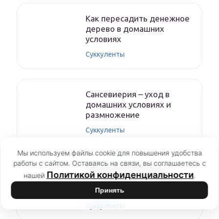
Как пересадить денежное
дерево в домашних
условиях
Суккуленты
Сансевиерия – уход в
домашних условиях и
размножение
Суккуленты
Мы используем файлы cookie для повышения удобства
работы с сайтом. Оставаясь на связи, вы соглашаетесь с
Суккуленты уличные
Политикой конфиденциальности
нашей
.
многолетники — посадка
и уход
Принять
Суккуленты