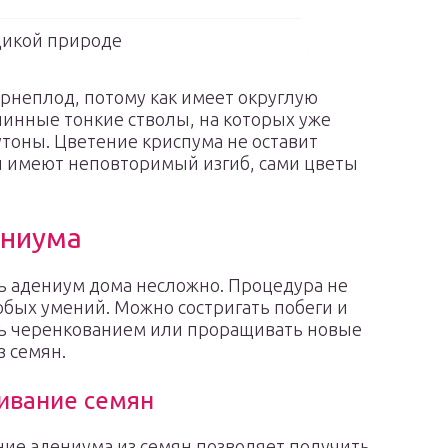
дикой природе
рнеплод, потому как имеет округлую
линные тонкие стволы, на которых уже
тоны. Цветение криспума не оставит
и имеют неповторимый изгиб, сами цветы
ениума
ь адениум дома несложно. Процедура не
обых умений. Можно состригать побеги и
ь черенкованием или проращивать новые
з семян.
ивание семян
ие адениума из семян позволяет получить