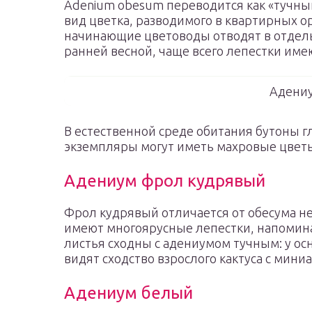
Adenium obesum переводится как «тучный
вид цветка, разводимого в квартирных 
начинающие цветоводы отводят в отдель
ранней весной, чаще всего лепестки име
Адениу
В естественной среде обитания бутоны 
экземпляры могут иметь махровые цвет
Адениум фрол кудрявый
Фрол кудрявый отличается от обесума н
имеют многоярусные лепестки, напомина
листья сходны с адениумом тучным: у о
видят сходство взрослого кактуса с мини
Адениум белый