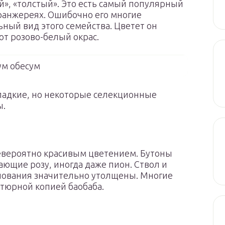
», «толстый». Это есть самый популярный
оранжереях. Ошибочно его многие
ный вид этого семейства. Цветет он
ют розово-белый окрас.
м обесум
гладкие, но некоторые селекционные
ы.
евероятно красивым цветением. Бутоны
ющие розу, иногда даже пион. Ствол и
снования значительно утолщены. Многие
атюрной копией баобаба.