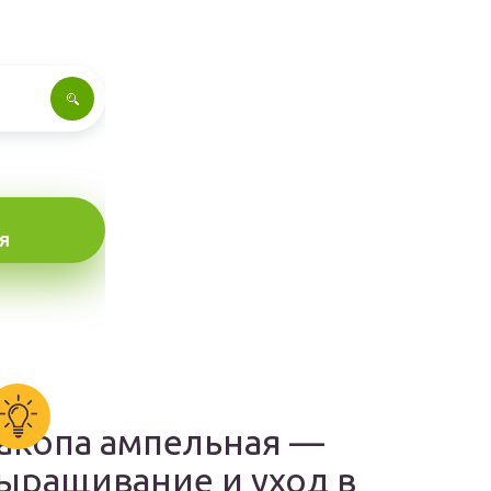
Я
акопа ампельная —
ыращивание и уход в