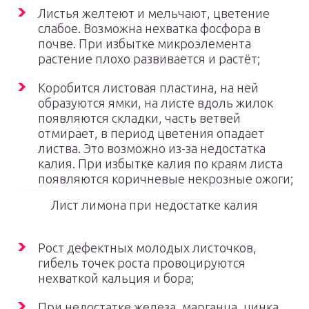
Листья желтеют и мельчают, цветение
слабое. Возможна нехватка фосфора в
почве. При избытке микроэлемента
растение плохо развивается и растёт;
Коробится листовая пластина, на ней
образуются ямки, на листе вдоль жилок
появляются складки, часть ветвей
отмирает, в период цветения опадает
листва. Это возможно из-за недостатка
калия. При избытке калия по краям листа
появляются коричневые некрозные ожоги;
Лист лимона при недостатке калия
Рост дефектных молодых листочков,
гибель точек роста провоцируются
нехваткой кальция и бора;
При недостатке железа, марганца, цинка