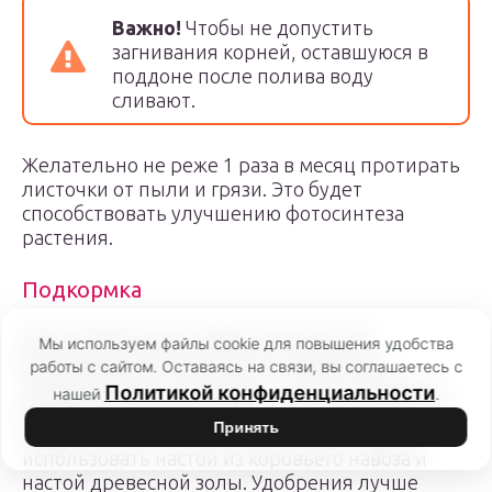
Важно!
Чтобы не допустить
загнивания корней, оставшуюся в
поддоне после полива воду
сливают.
Желательно не реже 1 раза в месяц протирать
листочки от пыли и грязи. Это будет
способствовать улучшению фотосинтеза
растения.
Подкормка
Для нормального развития растения
Мы используем файлы cookie для повышения удобства
рекомендуется выполнять подкормки
работы с сайтом. Оставаясь на связи, вы соглашаетесь с
минеральными составами 1 раз в 2 недели в
Политикой конфиденциальности
нашей
.
вегетационный период (с марта по сентябрь).
Принять
Удобрение вносится после полива. Можно
использовать настой из коровьего навоза и
настой древесной золы. Удобрения лучше