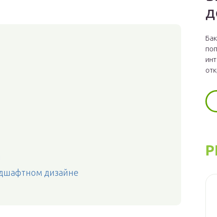
д
Бак
поп
инт
отк
Р
ы
ндшафтном дизайне