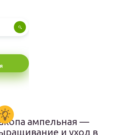
Я
акопа ампельная —
ыращивание и уход в