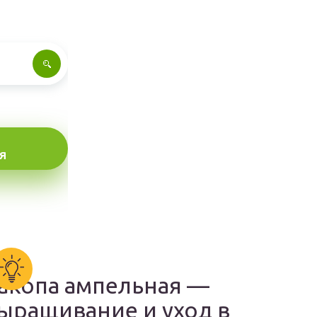
Я
акопа ампельная —
ыращивание и уход в