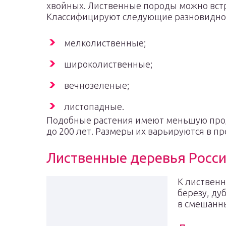
хвойных. Лиственные породы можно встр
Классифицируют следующие разновиднос
мелколиственные;
широколиственные;
вечнозеленые;
листопадные.
Подобные растения имеют меньшую про
до 200 лет. Размеры их варьируются в пр
Лиственные деревья Росс
К листвен
березу, ду
в смешанны