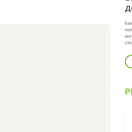
д
Бак
поп
инт
отк
Р