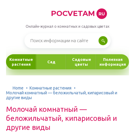
POCVETAM
RU
Онлайн-журнал о комнатных и садовых цветах
Комнатные
Садовые
Полезная
Сад
растения
цветы
информация
Home
Комнатные растения
Молочай комнатный — беложильчатый, кипарисовый и
другие виды
Молочай комнатный —
беложильчатый, кипарисовый и
другие виды