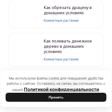
Как обрезать драцену в
домашних условиях
Комнатные растения
Как поливать денежное
дерево в домашних
условиях
Комнатные растения
Мы используем файлы cookie для повышения удобства
Амазонская лилия эухарис
работы с сайтом. Оставаясь на связи, вы соглашаетесь с
— уход в домашних
Политикой конфиденциальности
нашей
.
условиях
Принять
Комнатные растения