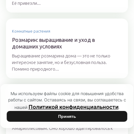
Её привезли...
Комнатные растения
Розмарин: выращивание и уход в
домашних условиях
Выращивание розмарина дома — это не только
интересное занятие, но и безусловная польза.
Помимо природного...
Мы используем файлы cookie для повышения удобства
Комнатные растения
работы с сайтом. Оставаясь на связи, вы соглашаетесь с
Цветки валлота — уход и выращивание в
Политикой конфиденциальности
нашей
.
домашних условиях
Принять
Валлота – субтропическое растение, относящееся к
Амариллисовым. Оно хорошо адаптировалось к