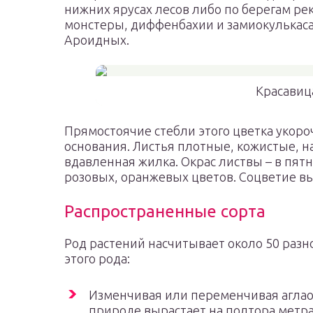
нижних ярусах лесов либо по берегам ре
монстеры, диффенбахии и замиокулькаса,
Ароидных.
Красавиц
Прямостоячие стебли этого цветка укоро
основания. Листья плотные, кожистые, н
вдавленная жилка. Окрас листвы – в пятн
розовых, оранжевых цветов. Соцветие вы
Распространенные сорта
Род растений насчитывает около 50 раз
этого рода:
Изменчивая или переменчивая аглао
природе вырастает на полтора метра,