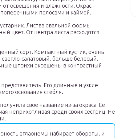
 от освещения и влажности. Окрас –
 поперечными полосами и каймой.
устарник. Листва овальной формы
ый цвет. От центра листа расходятся
енный сорт. Компактный кустик, очень
 светло-салатовый, больше белесый.
льные штрихи окрашены в контрастный
 представитель. Его длинные и узкие
амого основания стебля.
олучила свое название из-за окраса. Ее
мая неприхотливая среди своих сестриц. Не
ии.
рность аглаонемы набирает обороты, и