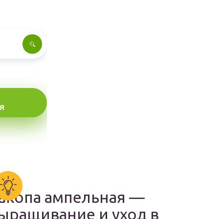
Я
акопа ампельная —
ыращивание и уход в