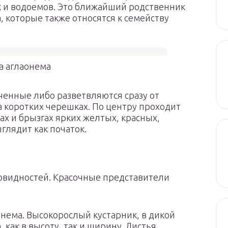
к и водоемов. Это ближайший родственник
 которые также относятся к семейству
а аглаонема
ченные либо разветвляются сразу от
а коротких черешках. По центру проходит
ах и брызгах ярких желтых, красных,
глядит как початок.
новидностей. Красочные представители
нема. Высокорослый кустарник, в дикой
 как в высоту, так и ширину. Листья