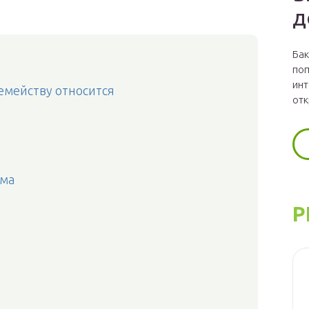
д
Бак
поп
инт
семейству относится
отк
ома
Р