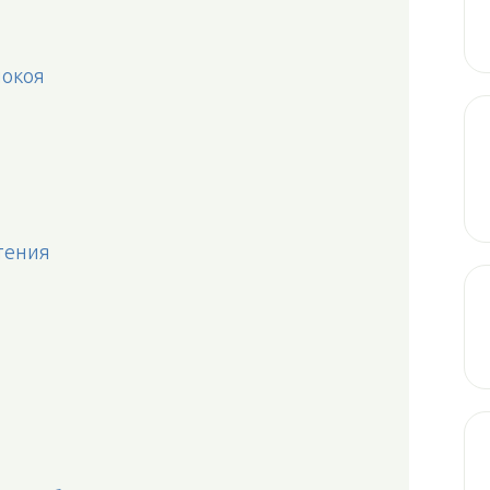
покоя
тения