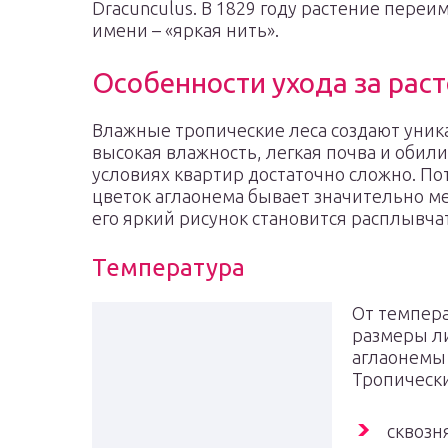
Dracunculus. В 1829 году растение пере
имени – «яркая нить».
Особенности ухода за рас
Влажные тропические леса создают уника
высокая влажность, легкая почва и обил
условиях квартир достаточно сложно. По
цветок аглаонема бывает значительно ме
его яркий рисунок становится расплывча
Температура
От темпера
размеры ли
аглаонемы 
Тропически
сквозн