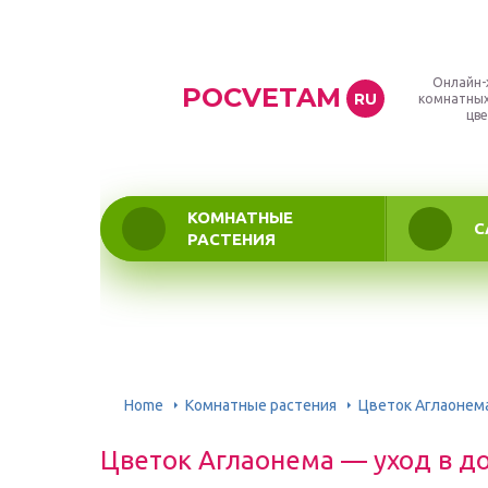
Онлайн-
POCVETAM
RU
комнатных
цве
КОМНАТНЫЕ
С
РАСТЕНИЯ
Home
Комнатные растения
Цветок Аглаонем
Цветок Аглаонема — уход в д