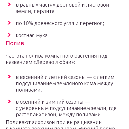
в равных частях дерновой и листовой
земли, перлита;
по 10% древесного угля и перегноя;
костная мука.
Полив
Частота полива комнатного растения под
названием «Дерево любви»:
в весенний и летний сезоны — с легким
подсушиванием земляного кома между
поливами;
в осенний и зимний сезоны —
с умеренным подсушиванием земли, где
растет аихризон, между поливами.
Поливают аихризон при выращивании
в комнате верхним поливом. Нижний полив