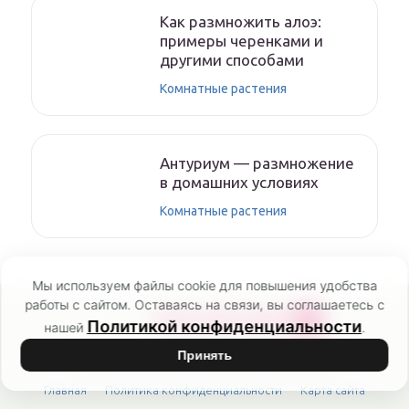
Как размножить алоэ:
примеры черенками и
другими способами
Комнатные растения
Антуриум — размножение
в домашних условиях
Комнатные растения
Мы используем файлы cookie для повышения удобства
работы с сайтом. Оставаясь на связи, вы соглашаетесь с
POCVETAM
RU
Политикой конфиденциальности
нашей
.
Принять
Онлайн-журнал о комнатных и садовых цветах
Главная
Политика конфиденциальности
Карта сайта