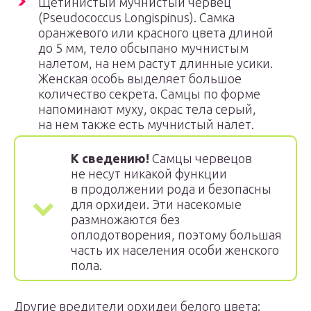
Щетинистый мучнистый червец
(Pseudococcus Longispinus). Самка
оранжевого или красного цвета длиной
до 5 мм, тело обсыпано мучнистым
налетом, на нем растут длинные усики.
Женская особь выделяет большое
количество секрета. Самцы по форме
напоминают муху, окрас тела серый,
на нем также есть мучнистый налет.
К сведению!
Самцы червецов
не несут никакой функции
в продолжении рода и безопасны
для орхидеи. Эти насекомые
размножаются без
оплодотворения, поэтому большая
часть их населения особи женского
пола.
Другие вредители орхидеи белого цвета: