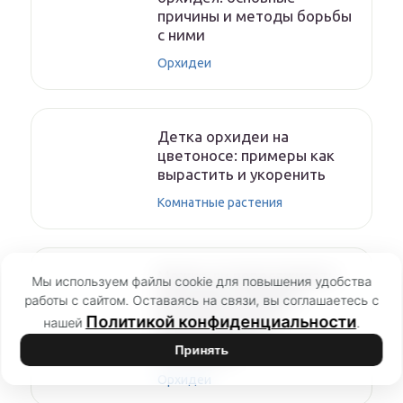
причины и методы борьбы
с ними
Орхидеи
Детка орхидеи на
цветоносе: примеры как
вырастить и укоренить
Комнатные растения
Можно ли пересаживать
Мы используем файлы cookie для повышения удобства
цветущую орхидею:
работы с сайтом. Оставаясь на связи, вы соглашаетесь с
количество раз и
Политикой конфиденциальности
нашей
.
необходимость
процедуры
Принять
Орхидеи