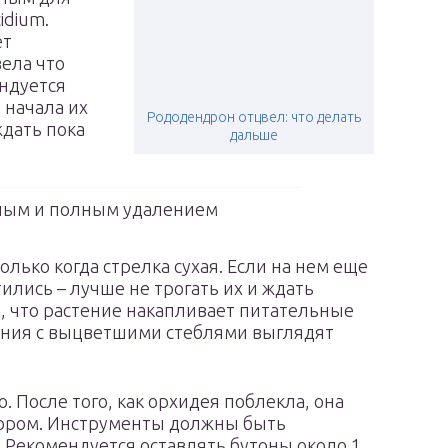
idium.
ет
ела что
ендуется
 начала их
Рододендрон отцвел: что делать
ждать пока
дальше
ным и полным удалением
лько когда стрелка сухая. Если на нем еще
ились – лучше не трогать их и ждать
, что растение накапливает питательные
тения с выцветшими стеблями выглядят
 После того, как орхидея поблекла, она
тором. Инструменты должны быть
Рекомендуется оставлять бутоны около 1