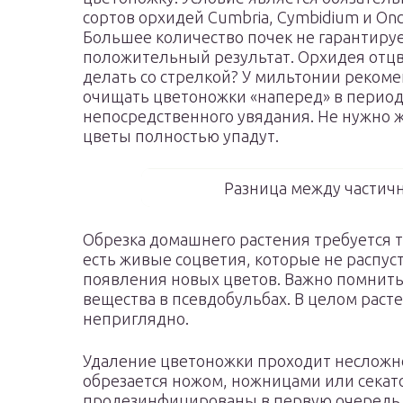
сортов орхидей Cumbria, Cymbidium и Onc
Большее количество почек не гарантиру
положительный результат. Орхидея отцв
делать со стрелкой? У мильтонии реком
очищать цветоножки «наперед» в период
непосредственного увядания. Не нужно 
цветы полностью упадут.
Разница между частич
Обрезка домашнего растения требуется то
есть живые соцветия, которые не распуст
появления новых цветов. Важно помнить
вещества в псевдобульбах. В целом рас
неприглядно.
Удаление цветоножки проходит несложно.
обрезается ножом, ножницами или сека
продезинфицированы в первую очередь. 