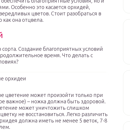
 обеспечить благоприятные условия, но и
ями. Особенно это касается орхидей,
вередливых цветов. Стоит разобраться в
о как она отцвела.
й
 сорта. Создание благоприятных условий
продолжительное время. Что делать с
ловиях?
е орхидеи
е цветение может произойти только при
ое важное) – ножка должна быть здоровой.
цветение может уничтожить слишком
цветку не восстановиться. Легко различить
рхидея должна иметь не менее 5 веток, 7-8
лем.