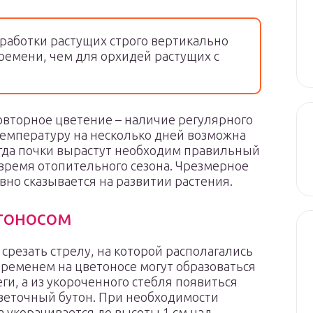
работки растущих строго вертикально
ремени, чем для орхидей растущих с
овторное цветение – наличие регулярного
емпературу на несколько дней возможна
гда почки вырастут необходим правильный
время отопительного сезона. Чрезмерное
вно сказывается на развитии растения.
етоносом
 срезать стрелу, на которой располагались
временем на цветоносе могут образоваться
ги, а из укороченного стебля появиться
веточный бутон. При необходимости
 укорачивается до высоты 1 см над