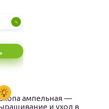
Я
акопа ампельная —
ыращивание и уход в