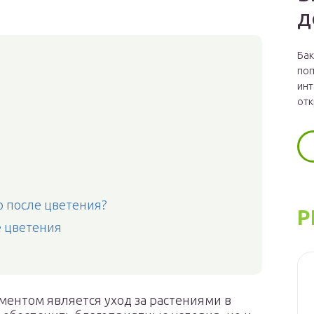
д
Бак
поп
инт
отк
 после цветения?
Р
е цветения
ентом является уход за растениями в