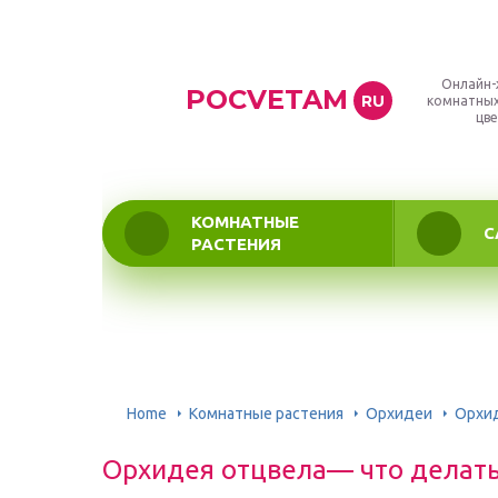
Онлайн-
POCVETAM
RU
комнатных
цве
КОМНАТНЫЕ
С
РАСТЕНИЯ
Home
Комнатные растения
Орхидеи
Орхид
Орхидея отцвела— что делать