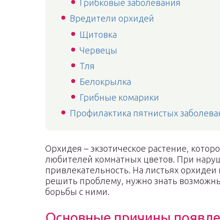
Грибковые заболевания
Вредители орхидей
Щитовка
Червецы
Тля
Белокрылка
Грибные комарики
Профилактика пятнистых заболева
Орхидея – экзотическое растение, котор
любителей комнатных цветов. При наруш
привлекательность. На листьях орхидеи 
решить проблему, нужно знать возможн
борьбы с ними.
Основные причины появлен