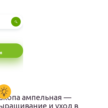
Я
акопа ампельная —
ыращивание и уход в