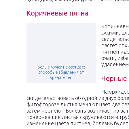
Коричневые пятна
Коричневые
сухими, в
свидетельс
растет орх
пятнен иде
очаги, изб
удалением
Белые жучки на орхидее:
способы избавления от
Черные 
вредителей
На орхидее
свидетельствовать об одной из двух бол
фитофторозе листья меняют цвет два раз
затем чернеют. Болезнь возникает из-за
почерневшие листья скручиваются в труб
изменение цвета листьев, болезнь будет 