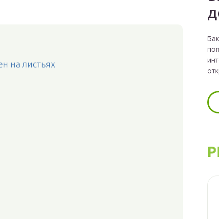
д
Бак
поп
инт
н на листьях
отк
Р