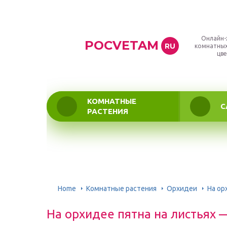
Онлайн-
POCVETAM
RU
комнатных
цве
КОМНАТНЫЕ
С
РАСТЕНИЯ
Home
Комнатные растения
Орхидеи
На ор
На орхидее пятна на листьях 