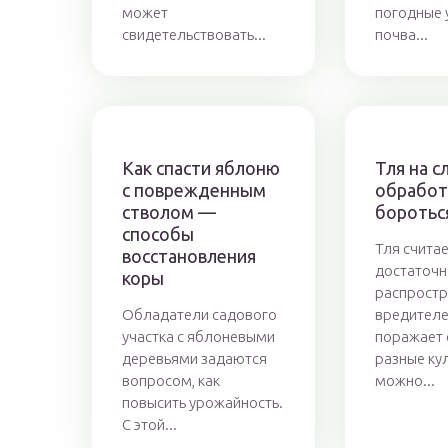
может
погодные 
свидетельствовать...
почва...
Как спасти яблоню
Тля на с
с поврежденным
обработ
стволом —
боротьс
способы
Тля счита
восстановления
достаточ
коры
распрост
Обладатели садового
вредителе
участка с яблоневыми
поражает
деревьями задаются
разные кул
вопросом, как
можно...
повысить урожайность.
С этой...