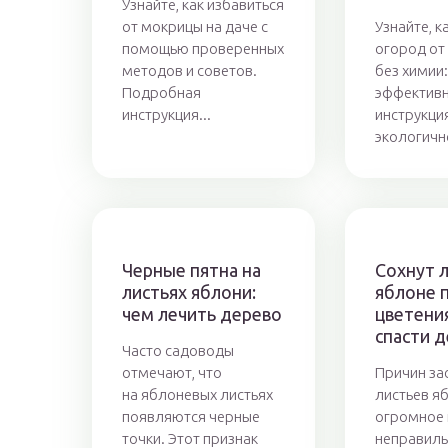
Узнайте, как избавиться
от мокрицы на даче с
Узнайте, к
помощью проверенных
огород от
методов и советов.
без химии
Подробная
эффективн
инструкция...
инструкци
экологично
Черные пятна на
Сохнут л
листьях яблони:
яблоне 
чем лечить дерево
цветения
спасти 
Часто садоводы
отмечают, что
Причин за
на яблоневых листьях
листьев я
появляются черные
огромное 
точки. Этот признак
неправиль