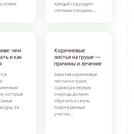
условия,
каждый год радует
спелыми плодами....
ливе: чем
Коричневые
ать и как
листья на груше —
я
причины и лечение
ется
Заметив коричневые
но
листья на груше,
раненным
садовод в первую
м, который
очередь должен
 самые
обрезать и сжечь
ьтуры. Ее
повреждённые
участки...