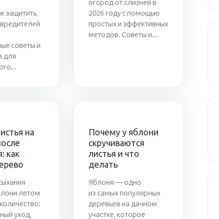
огород от слизней в
ак защитить
2026 году с помощью
 вредителей
простых и эффективных
:
методов. Советы и...
ые советы и
я для
го...
истья на
Почему у яблони
после
скручиваются
: как
листья и что
дерево
делать
сыхания
Яблоня — одно
блони летом
из самых популярных
количество:
деревьев на дачном
ный уход,
участке, которое