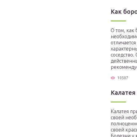
Как бор
О том, как
необходимо
отличается
характерн
соседство.
действенны
рекомендуе
10507
Калатея
Калатея пр
своей необ
полноценно
своей крас
Болезни у 