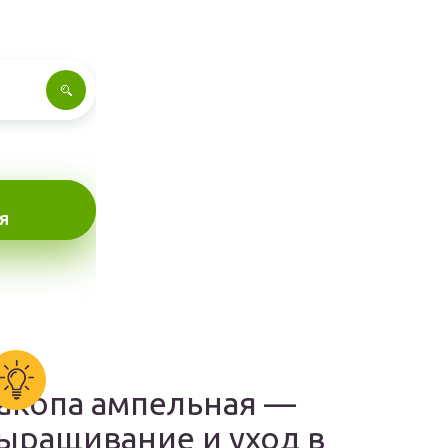
Я
акопа ампельная —
ыращивание и уход в