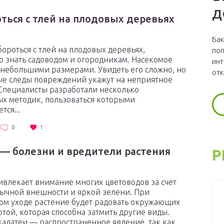
д
оться с тлей на плодовых деревьях
Бак
 бороться с тлей на плодовых деревьях,
поп
 знать садоводом и огородникам. Насекомое
инт
 небольшими размерами. Увидеть его сложно, но
отк
ые следы повреждений укажут на неприятное
 Специалисты разработали несколько
х методик, пользоваться которыми
тся...
0
1
 — болезни и вредители растения
Р
ивлекает внимание многих цветоводов за счет
ычной внешности и яркой зелени. При
м уходе растение будет радовать окружающих
отой, которая способна затмить другие виды.
калатеи — распространенное явление, так как