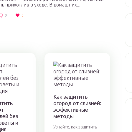
нь прихотлив в уходе. В домашних...
0
5
Как защитить
итить
огород от слизней:
от
эффективные
лей без
методы
оветы и
Узнайте, как защитить
ция