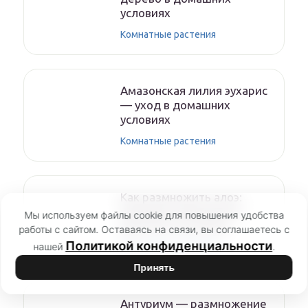
условиях
Комнатные растения
Амазонская лилия эухарис
— уход в домашних
условиях
Комнатные растения
Как размножить алоэ:
примеры черенками и
Мы используем файлы cookie для повышения удобства
другими способами
работы с сайтом. Оставаясь на связи, вы соглашаетесь с
Политикой конфиденциальности
нашей
.
Комнатные растения
Принять
Антуриум — размножение