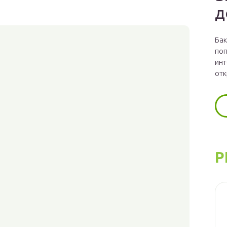
д
Бак
поп
инт
отк
Р