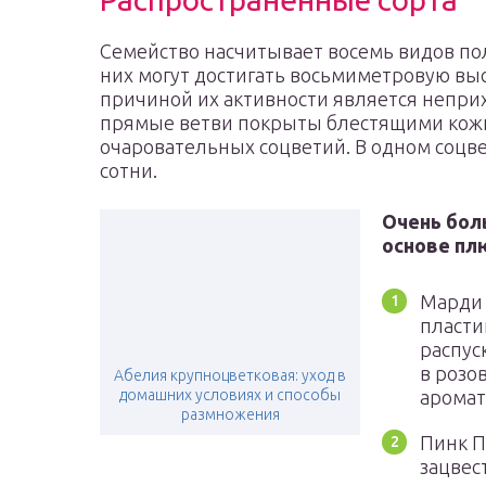
Семейство насчитывает восемь видов по
них могут достигать восьмиметровую выс
причиной их активности является неприх
прямые ветви покрыты блестящими кож
очаровательных соцветий. В одном соцв
сотни.
Очень бол
основе пл
Марди 
пласти
распус
в розо
Абелия крупноцветковая: уход в
домашних условиях и способы
аромат
размножения
Пинк П
зацвес