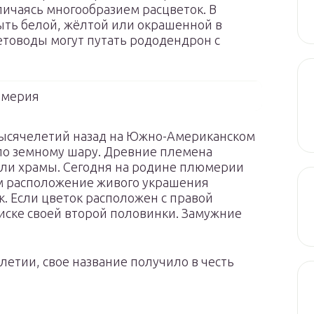
личаясь многообразием расцветок. В
ыть белой, жёлтой или окрашенной в
товоды могут путать рододендрон с
мерия
ысячелетий назад на Южно-Американском
 по земному шару. Древние племена
али храмы. Сегодня на родине плюмерии
м расположение живого украшения
к. Если цветок расположен с правой
оиске своей второй половинки. Замужние
олетии, свое название получило в честь