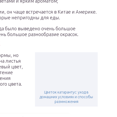
ветами и ярким ароматом;
и, он чаще встречается в Китае и Америке.
торые непригодны для еды.
ида было выведено очень большое
ень большое разнообразие окрасок.
х
ормы, но
на листья
евый цвет,
етение
тения
ого цвета.
Цветок катарантус: уход в
домашних условиях и способы
размножения