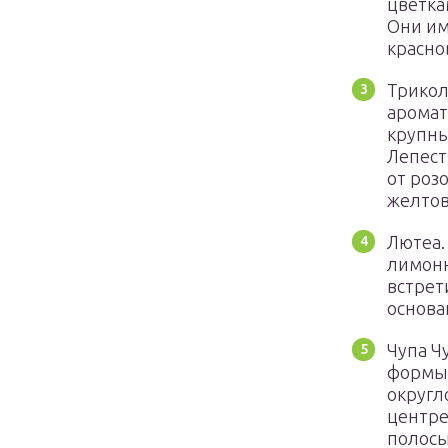
цветка
Они им
красно
Трикол
аромат
крупны
Лепест
от роз
желтов
Лютеа.
лимонн
встрет
основа
Чупа Ч
формы:
округл
центре
полосы