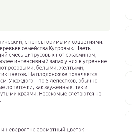
пический, с неповторимыми соцветиями.
деревьев семейства Кутровых. Цветы
ий смесь цитрусовых нот с жасмином,
олее интенсивный запах у них в утренние
вают розовыми, белыми, желтыми,
их цветов. На плодоножке появляется
см. У каждого – по 5 лепестков, обычно
е лопаточки, как зауженные, так и
нутыми краями. Насекомые слетаются на
.
 и невероятно ароматный цветок –