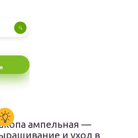
Я
акопа ампельная —
ыращивание и уход в