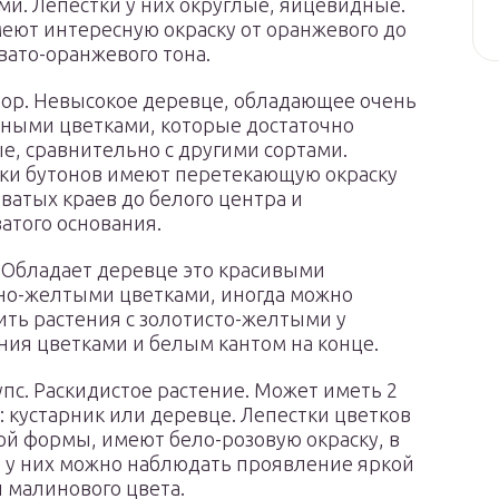
ми. Лепестки у них округлые, яйцевидные.
еют интересную окраску от оранжевого до
вато-оранжевого тона.
ор. Невысокое деревце, обладающее очень
ными цветками, которые достаточно
е, сравнительно с другими сортами.
ки бутонов имеют перетекающую окраску
оватых краев до белого центра и
атого основания.
 Обладает деревце это красивыми
о-желтыми цветками, иногда можно
ить растения с золотисто-желтыми у
ния цветками и белым кантом на конце.
упс. Раскидистое растение. Может иметь 2
 кустарник или деревце. Лепестки цветков
ой формы, имеют бело-розовую окраску, в
 у них можно наблюдать проявление яркой
 малинового цвета.