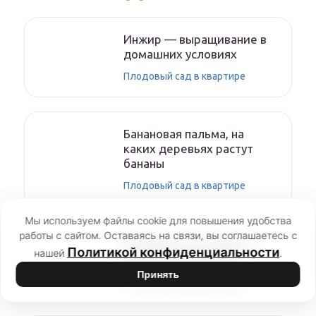
Инжир — выращивание в
домашних условиях
Плодовый сад в квартире
Банановая пальма, на
каких деревьях растут
бананы
Плодовый сад в квартире
Мы используем файлы cookie для повышения удобства
работы с сайтом. Оставаясь на связи, вы соглашаетесь с
Как вырастить ананас в
Политикой конфиденциальности
нашей
.
домашних условиях
Принять
Плодовый сад в квартире