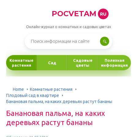
POCVETAM
RU
Онлайн-журнал о комнатных и садовых цветах
Комнатные
Садовые
Полезная
Сад
растения
цветы
информация
Home
Комнатные растения
Плодовый сад в квартире
Банановая пальма, на каких деревьях растут бананы
Банановая пальма, на каких
деревьях растут бананы