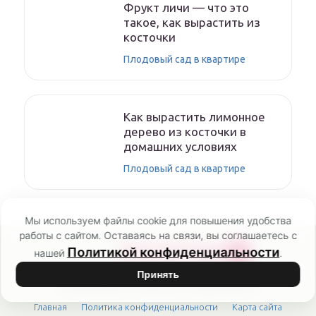
Фрукт личи — что это
такое, как вырастить из
косточки
Плодовый сад в квартире
Как вырастить лимонное
дерево из косточки в
домашних условиях
Плодовый сад в квартире
Мы используем файлы cookie для повышения удобства
работы с сайтом. Оставаясь на связи, вы соглашаетесь с
POCVETAM
Политикой конфиденциальности
нашей
.
RU
Принять
Онлайн-журнал о комнатных и садовых цветах
Главная
Политика конфиденциальности
Карта сайта