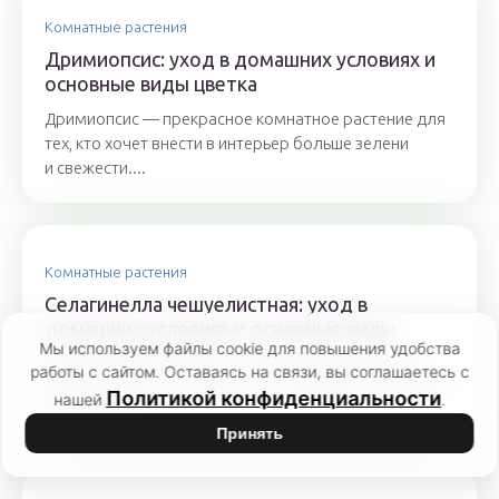
Комнатные растения
Дримиопсис: уход в домашних условиях и
основные виды цветка
Дримиопсис — прекрасное комнатное растение для
тех, кто хочет внести в интерьер больше зелени
и свежести....
Комнатные растения
Селагинелла чешуелистная: уход в
домашних условиях и основные виды
Мы используем файлы cookie для повышения удобства
Нежная и прихотливая селагинелла как растение
работы с сайтом. Оставаясь на связи, вы соглашаетесь с
представлена во множестве разновидностей, имеет
Политикой конфиденциальности
нашей
.
несколько...
Принять